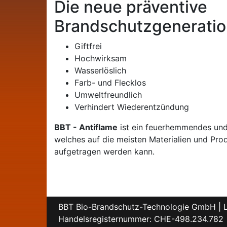
Die neue präventive
Brandschutzgeneratio
Giftfrei
Hochwirksam
Wasserlöslich
Farb- und Flecklos
Umweltfreundlich
Verhindert Wiederentzündung
BBT - Antiflame
ist ein feuerhemmendes und
welches auf die meisten Materialien und Pr
aufgetragen werden kann.
BBT Bio-Brandschutz-Technologie GmbH | Lo
Handelsregisternummer: CHE-498.234.782 