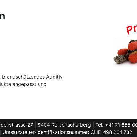
n
 brandschützendes Additiv,
odukte angepasst und
chstrasse 27 | 9404 Rorschacherberg | Tel. +41 71 855 00
| Umsatzsteuer-Identifikationsnummer: CHE-498.234.782